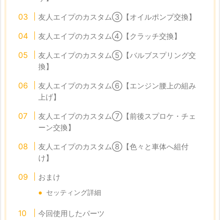
友人エイプのカスタム③【オイルポンプ交換】
友人エイプのカスタム④【クラッチ交換】
友人エイプのカスタム⑤【バルブスプリング交
換】
友人エイプのカスタム⑥【エンジン腰上の組み
上げ】
友人エイプのカスタム⑦【前後スプロケ・チェ
ーン交換】
友人エイプのカスタム⑧【色々と車体へ組付
け】
おまけ
セッティング詳細
今回使用したパーツ