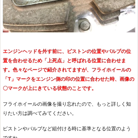
エンジンヘッドを外す前に、ピストンの位置やバルブの位
置を合わせるため「上死点」と呼ばれる位置に合わせま
す。色々なページで紹介されてますが、フライホイールの
「T」マークをエンジン側の印の位置に合わせた時、画像の
〇マークが上にきている状態のことです。
フライホイールの画像を撮り忘れたので、もっと詳しく知
りたい方は調べてみてください。
ピストンやバルブなど組付ける時に基準となる位置のよう
ですね。