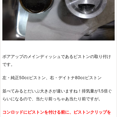
ボアアップのメインディッシュであるピストンの取り付け
です。
左・純正50ccピストン、右・デイトナ80ccピストン
並べてみるとだいぶ大きさが違いますね！排気量が1.5倍ぐ
らいになるので、当たり前っちゃあ当たり前ですが。
コンロッドにピストンを付ける前に、ピストンクリップを