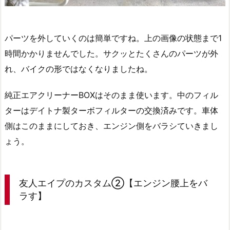
パーツを外していくのは簡単ですね。上の画像の状態まで1
時間かかりませんでした。サクッとたくさんのパーツが外
れ、バイクの形ではなくなりましたね。
純正エアクリーナーBOXはそのまま使います。中のフィル
ターはデイトナ製ターボフィルターの交換済みです。車体
側はこのままにしておき、エンジン側をバラシていきまし
ょう。
友人エイプのカスタム②【エンジン腰上をバ
ラす】