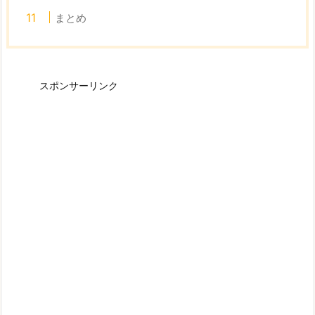
まとめ
スポンサーリンク