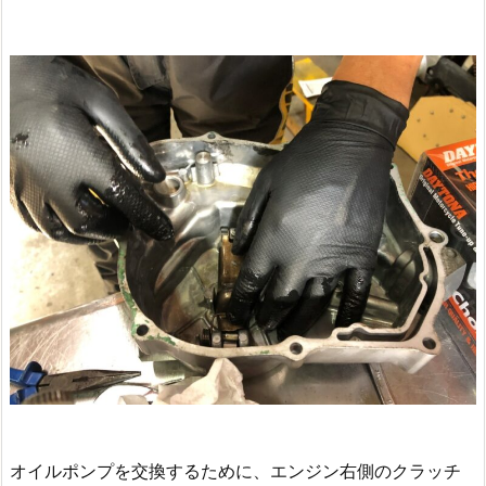
オイルポンプを交換するために、エンジン右側のクラッチ