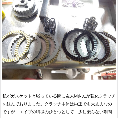
私がガスケットと戦っている間に友人Mさんが強化クラッチ
を組んでおりました。クラッチ本体は純正でも大丈夫なの
ですが、エイプの特徴のひとつとして、少し乗らない期間