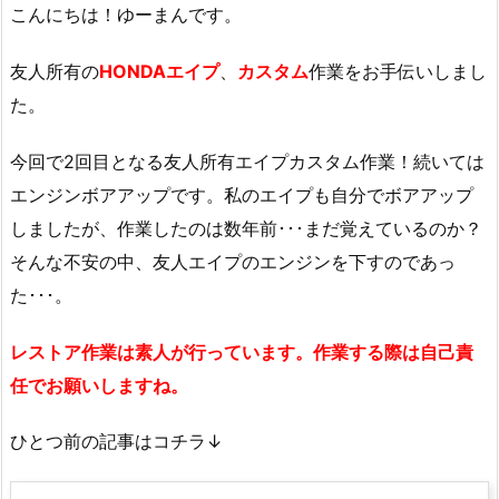
こんにちは！ゆーまんです。
友人所有の
HONDAエイプ
、
カスタム
作業をお手伝いしまし
た。
今回で2回目となる友人所有エイプカスタム作業！続いては
エンジンボアアップです。私のエイプも自分でボアアップ
しましたが、作業したのは数年前･･･まだ覚えているのか？
そんな不安の中、友人エイプのエンジンを下すのであっ
た･･･。
レストア作業は素人が行っています。作業する際は自己責
任でお願いしますね。
ひとつ前の記事はコチラ↓