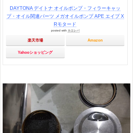
DAYTONA デイトナ オイルポンプ・フィラーキャッ
プ・オイル関連パーツ メガオイルポンプ APE エイプ X
Rモタード
posted with
カエレバ
楽天市場
Amazon
Yahooショッピング