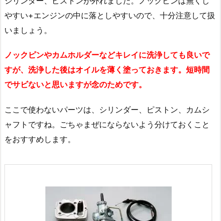
シリンダー、ピストンが外れました。ノックピンは無くし
やすい+エンジンの中に落としやすいので、十分注意して扱
いましょう。
ノックピンやカムホルダーなどキレイに洗浄しても良いで
すが、洗浄した後はオイルを薄く塗っておきます。短時間
でサビないと思いますが念のためです。
ここで使わないパーツは、シリンダー、ピストン、カムシ
ャフトですね。ごちゃまぜにならないよう分けておくこと
をおすすめします。