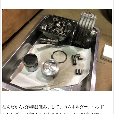
なんだかんだ作業は進みまして、カムホルダー、ヘッド、