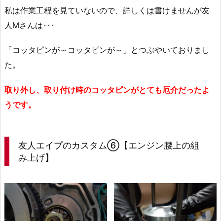
私は作業工程を見ていないので、詳しくは書けませんが友
人Mさんは･･･
「コッタピンが～コッタピンが～」とつぶやいておりまし
た。
取り外し、取り付け時のコッタピンがとても厄介だったよ
うです。
友人エイプのカスタム⑥【エンジン腰上の組
み上げ】