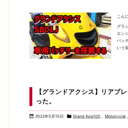
こん
グラ
エン
バッ
いう安
【グランドアクシス】リアブレ
った。

2022年5月15日

Grand Axis100
,
Motorcycle
,