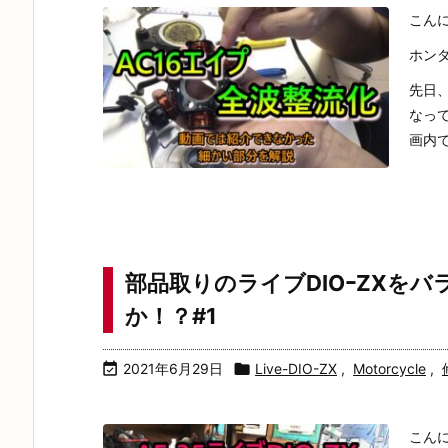
こん
ホン
先日
なっ
画内で
部品取りのライブDIOｰZXを
か！？#1

2021年6月29日

Live-DIO-ZX
,
Motorcycle
,
こん