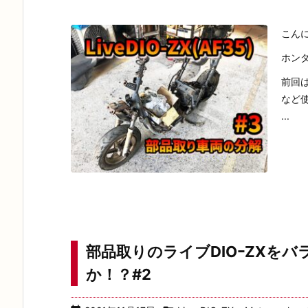
こん
ホンダ
前回
など
...
部品取りのライブDIOｰZXを
か！？#2