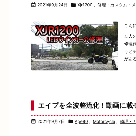

2021年9月24日

Xjr1200
,
修理・カスタム・メ
こん
友人の
修理
うとチ
があると
エイプを全波整流化！動画に載

2021年9月7日

Ape80
,
Motorcycle
,
修理・