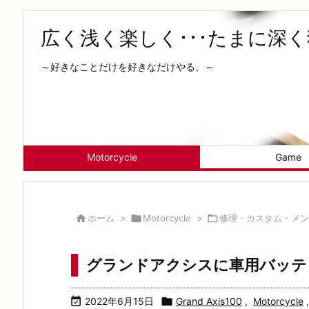
広く浅く楽しく･･･たまに深
～好きなことだけを好きなだけやる。～
Motorcycle
Game

ホーム
>

Motorcycle
>

修理・カスタム・メン
グランドアクシスに車用バッテ

2022年6月15日

Grand Axis100
,
Motorcycle
,