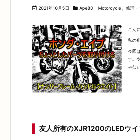

2021年10月5日

Ape80
,
Motorcycle
,
修理・
こん
私の
今回
す。
ゃないで
友人所有のXJR1200のLED