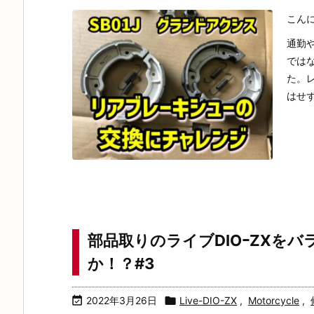
こん
通勤
では
た。
はせず
部品取りのライブDIOｰZXを
か！？#3

2022年3月26日

Live-DIO-ZX
,
Motorcycle
,