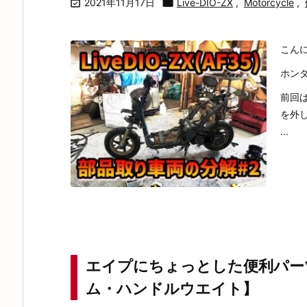

2021年11月17日

Live-DIO-ZX
,
Motorcycle
,
こん
ホンダ
前回
を外
...
エイプにちょっとした便利パー
ム・ハンドルウエイト】