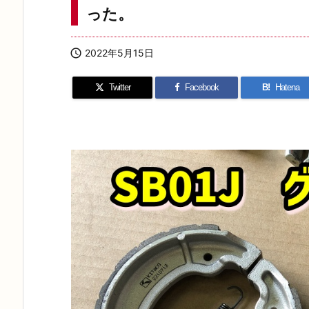
った。

2022年5月15日
Twitter
Facebook
B!
Hatena