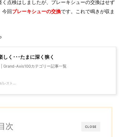
軽く点検はしましたが、ブレーキシューの交換はせず
、今回
ブレーキシューの交換
です。これで鳴きが収ま
ら
く浅く楽しく･･･たまに深く狭く
Grand-Axis100カテゴリー記事一覧
le/レスト...
目次
CLOSE