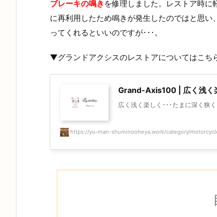
ブレーキの鳴き
を修理しました。レストア時に
に再利用したため鳴きが発生したのではと思い
ってくれるといいのですが･･･。
▼グランドアクシスのレストアについてはこち
Grand-Axis100 | 広
広く浅く楽しく･･･たまに深く狭く | 
https://yu-man-shuminooheya.work/category/motorcyc