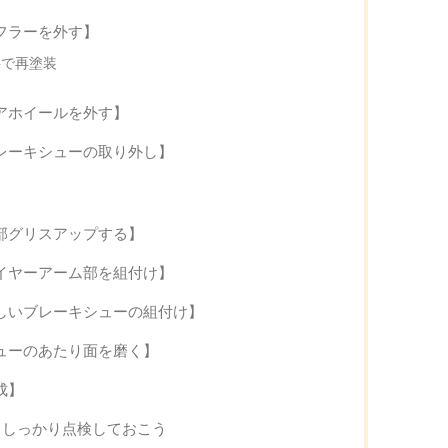
フラーを外す】
料で再塗装
アホイールを外す】
レーキシューの取り外し】
部グリスアップする】
イヤーアーム部を組付け】
しいブレーキシューの組付け】
ューのあたり面を磨く】
成】
！しっかり点検しておこう