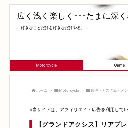
広く浅く楽しく･･･たまに深
～好きなことだけを好きなだけやる。～
Motorcycle
Game

ホーム
>

Motorcycle
>

修理・カスタム・メン
※当サイトは、アフィリエイト広告を利用して
【グランドアクシス】リアブレ