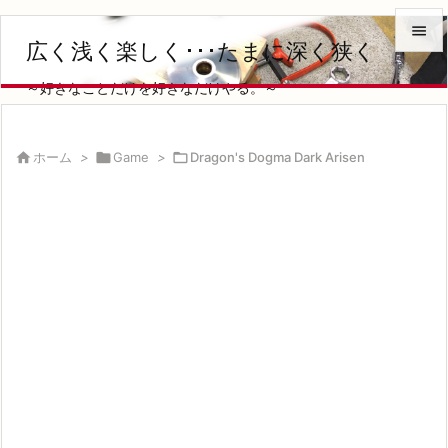

広く浅く楽しく･･･たまに深く狭く

～好きなことだけを好きなだけやる。～
メニュ

サイド

ホーム
>

Game
>

Dragon's Dogma Dark Arisen

前へ

次へ

検索