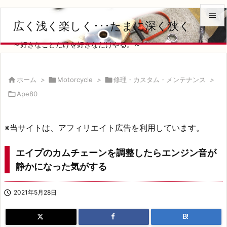

広く浅く楽しく･･･たまに深く狭く

～好きなことだけを好きなだけやる。～
メニュ

サイド

ホーム
>

Motorcycle
>

修理・カスタム・メンテナンス
>


Ape80
前へ

次へ
※当サイトは、アフィリエイト広告を利用しています。

検索
エイプのカムチェーンを調整したらエンジン音が
静かになった気がする

2021年5月28日
B!