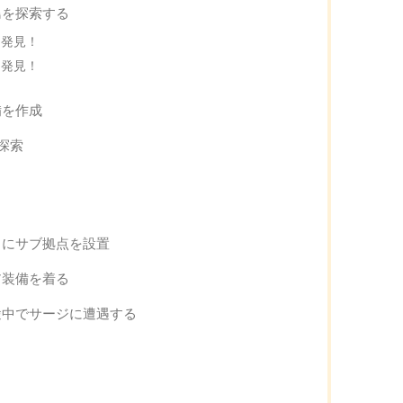
島を探索する
を発見！
を発見！
備を作成
探索
くにサブ拠点を設置
ア装備を着る
途中でサージに遭遇する