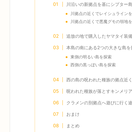
川沿いの新拠点を基にシプター
川拠点の近くでレイシュライン
川拠点の近くで悪魔グモの領地
追放の地で購入したヤマタイ装
本島の南にある2つの大きな島を
東側の明るい島を探索
西側の黒っぽい島を探索
西の島の呪われた種族の拠点近
呪われた種族が落とすキンメリ
クラメンの別拠点へ遊びに行く
おまけ
まとめ