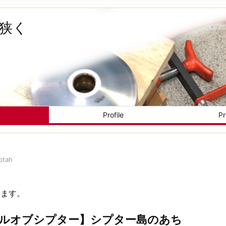
く狭く
Profile
Pr
ptah
います。
ルオブシプター】シプター島のあち