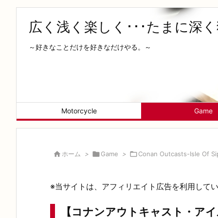
広く浅く楽しく･･･たまに深
～好きなことだけを好きなだけやる。～
Motorcycle
Game

ホーム
>

Game
>

Conan Outcasts-Isle Of Si
※当サイトは、アフィリエイト広告を利用して
【コナンアウトキャスト・アイ