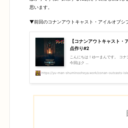
思います。
▼前回のコナンアウトキャスト・アイルオブシ
【コナンアウトキャスト・
点作り#2
こんにちは！ゆーまんです。 コ
今回はク ...
https://yu-man-shuminooheya.work/conan-outcasts-isle-