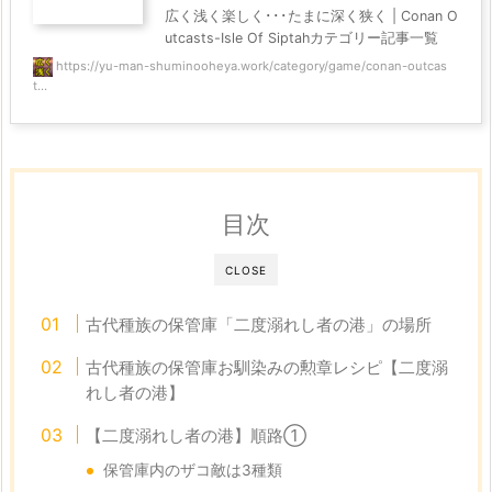
広く浅く楽しく･･･たまに深く狭く | Conan O
utcasts-Isle Of Siptahカテゴリー記事一覧
https://yu-man-shuminooheya.work/category/game/conan-outcas
t...
目次
CLOSE
古代種族の保管庫「二度溺れし者の港」の場所
古代種族の保管庫お馴染みの勲章レシピ【二度溺
れし者の港】
【二度溺れし者の港】順路①
保管庫内のザコ敵は3種類