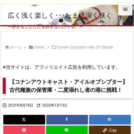

広く浅く楽しく･･･たまに深く狭く

～好きなことだけを好きなだけやる。～
メニュ

サイド

ホーム
>

Game
>

Conan Outcasts-Isle Of Siptah

前へ
※当サイトは、アフィリエイト広告を利用しています。

次へ
【コナンアウトキャスト・アイルオブシプター】

古代種族の保管庫・二度溺れし者の港に挑戦！
検索

2021年8月16日

2022年1月13日
B!
Copy