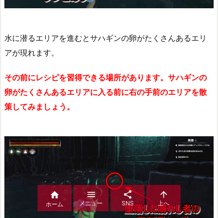
水に潜るエリアを進むとサハギンの卵がたくさんあるエリ
アが現れます。
その前にレシピを習得できる場所があります。サハギンの
卵がたくさんあるエリアに入る前に右の手前のエリアを散
策してみましょう。




メニュー
SNS
上へ
ホーム