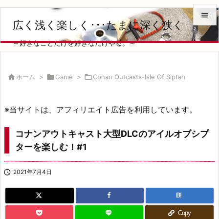

広く浅く楽しく･･･たまに深く狭く

～好きなことだけを好きなだけやる。～
メニュ

サイド

ホーム
>

Game
>

Conan Outcasts-Isle Of Siptah

前へ
※当サイトは、アフィリエイト広告を利用しています。

次へ
コナンアウトキャスト大型DLCのアイルオブシプ

ターを楽しむ！#1
検索

2021年7月4日
B!
Copy