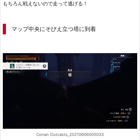
もちろん戦えないので走って逃げる！
マップ中央にそびえ立つ塔に到着
Conan Outcasts_20210606005033