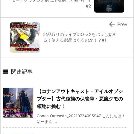
ター】クラメンと拠点場所探しと拠点作り
#2

Prev
部品取りのライブDIOｰZXをバラし始め
る！使える部品はあるのか！？#1

関連記事
【コナンアウトキャスト・アイルオブシ
プター】古代種族の保管庫・悪魔グモの
領地に挑む！
Conan Outcasts_20210724095947 こんにちは！
ゆーまん ...