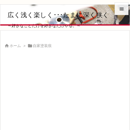

広く浅く楽しく･･･たまに深く狭く

～好きなことだけを好きなだけやる。～
メニュ

サイド

ホーム
>

自家塗装痕

前へ

次へ

検索