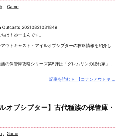
ah
,
Game
n Outcasts_20210821031849
にちは！ゆーまんです。
ンアウトキャスト・アイルオブシプターの攻略情報を紹介し
。
族の保管庫攻略シリーズ第5弾は「グレムリンの隠れ家」 ...
記事を読む
【コナンアウトキ ...
ルオブシプター】古代種族の保管庫・
h
,
Game