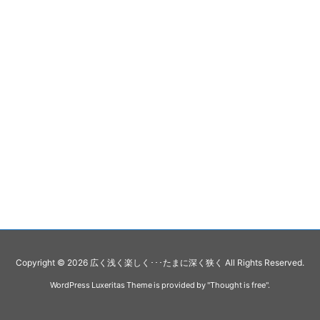
Copyright ©
2026
広く浅く楽しく･･･たまに深く狭く
All Rights Reserved.
WordPress Luxeritas Theme is provided by "
Thought is free
".