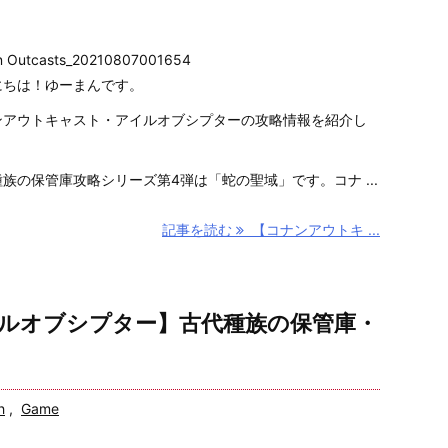
n Outcasts_20210807001654
にちは！ゆーまんです。
ンアウトキャスト・アイルオブシプターの攻略情報を紹介し
。
族の保管庫攻略シリーズ第4弾は「蛇の聖域」です。コナ ...
記事を読む
【コナンアウトキ ...
ルオブシプター】古代種族の保管庫・
h
,
Game