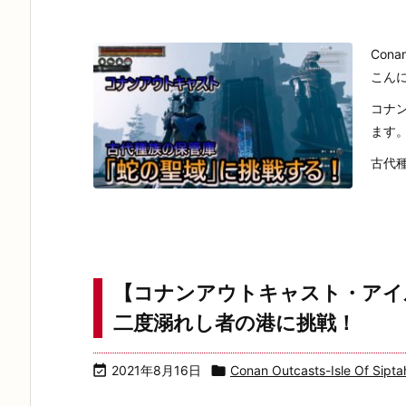
Cona
こん
コナ
ます
古代種
【コナンアウトキャスト・アイ
二度溺れし者の港に挑戦！

2021年8月16日

Conan Outcasts-Isle Of Sipta