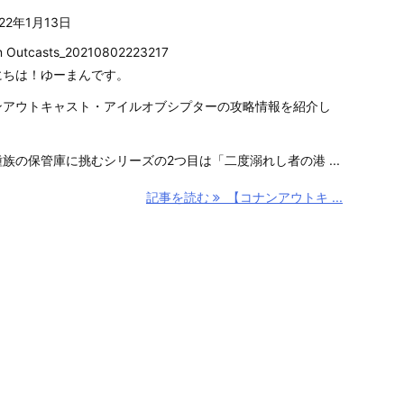
022年1月13日
 Outcasts_20210802223217
にちは！ゆーまんです。
ンアウトキャスト・アイルオブシプターの攻略情報を紹介し
。
族の保管庫に挑むシリーズの2つ目は「二度溺れし者の港 ...
記事を読む
【コナンアウトキ ...