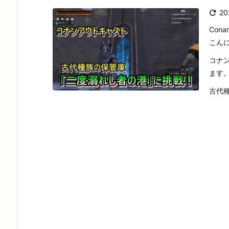

2
Conan
こん
コナ
ます
古代種