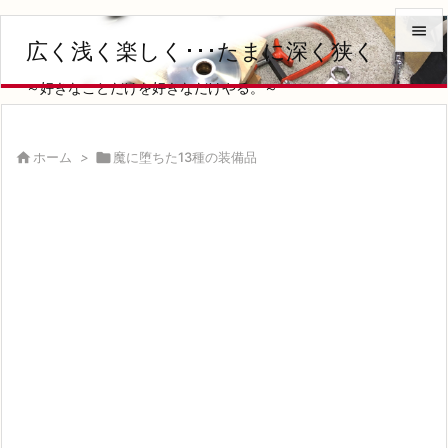

広く浅く楽しく･･･たまに深く狭く

～好きなことだけを好きなだけやる。～
メニュ

サイド

ホーム
>

魔に堕ちた13種の装備品

前へ

次へ

検索