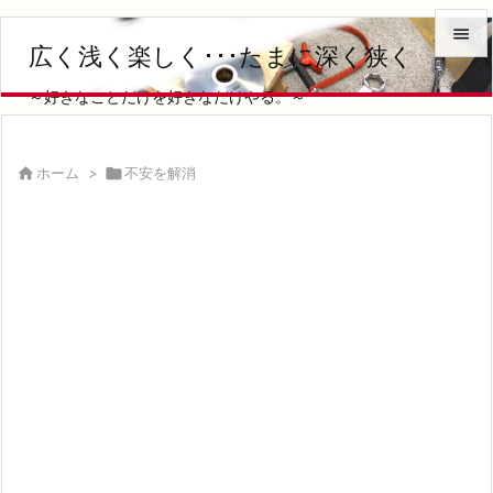

広く浅く楽しく･･･たまに深く狭く

～好きなことだけを好きなだけやる。～
メニュ

サイド

ホーム
>

不安を解消

前へ

次へ

検索