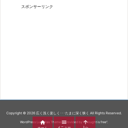
スポンサーリンク
Copyright ©
2026
広く浅く楽しく･･･たまに深く狭く
All Rights Reserved.



WordPress Luxeritas Theme is provided by "
Thought is free
".
メニュー
上へ
ホーム