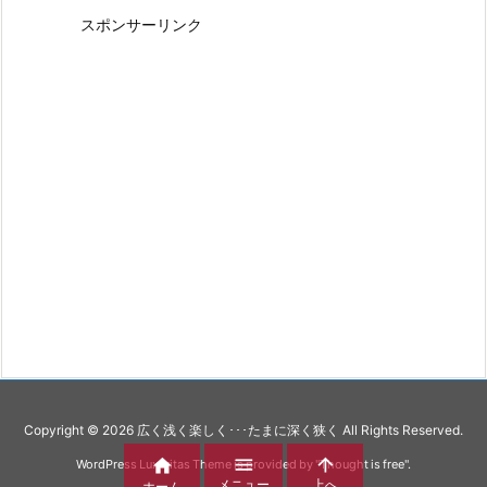
スポンサーリンク
Copyright ©
2026
広く浅く楽しく･･･たまに深く狭く
All Rights Reserved.



WordPress Luxeritas Theme is provided by "
Thought is free
".
メニュー
上へ
ホーム