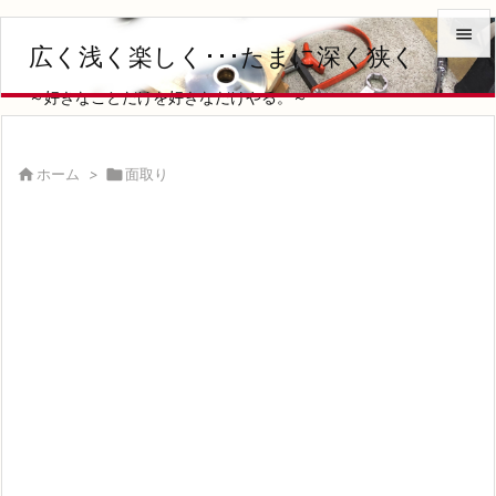

広く浅く楽しく･･･たまに深く狭く

～好きなことだけを好きなだけやる。～
メニュ

サイド

ホーム
>

面取り

前へ

次へ

検索