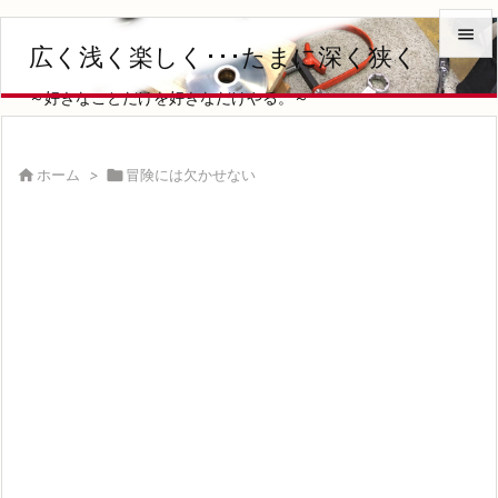

広く浅く楽しく･･･たまに深く狭く

～好きなことだけを好きなだけやる。～
メニュ

サイド

ホーム
>

冒険には欠かせない

前へ

次へ

検索