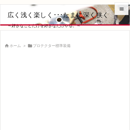

広く浅く楽しく･･･たまに深く狭く

～好きなことだけを好きなだけやる。～
メニュ

サイド

ホーム
>

プロテクター標準装備

前へ

次へ

検索