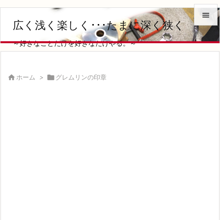

広く浅く楽しく･･･たまに深く狭く

～好きなことだけを好きなだけやる。～
メニュ

サイド

ホーム
>

グレムリンの印章

前へ

次へ

検索